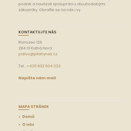
podnik a navázali spolupráci s dlouhodobými
zákazníky. Obraťte se na nás i vy.
KONTAKTUJTE NÁS
Rohozec 126
284 01 Kutná Hora
palivo@pilahynek.cz
Tel.:
+420 602 604 222
Napište nám mail
MAPA STRÁNEK
Domů
O nás