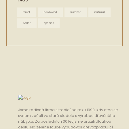
TAGS
forest
hardwood
lumber
natural
pellet
species
Jsme rodinná firma s tradicí od roku 1990, kdy otec se
synem začali ve staré stodole s výrobou dřevěného
nábytku. Za posledních 30 let jsme urazili dlouhou
cestu. Na zelené louce vybudovali dřevozpracující