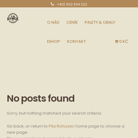
+420 602 604 222
Po-So: 6:30 - 15:00
O NÁS
CENÍK
PALETY & OBALY
ESHOP
KONTAKT
0 KČ
No posts found
Sorry, but nothing matched your search criteria.
Go back, or return to
Pila Rohozec
home page to choose a
new page.